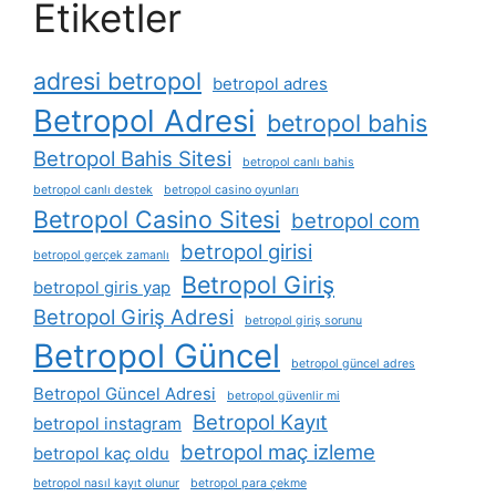
Etiketler
adresi betropol
betropol adres
Betropol Adresi
betropol bahis
Betropol Bahis Sitesi
betropol canlı bahis
betropol canlı destek
betropol casino oyunları
Betropol Casino Sitesi
betropol com
betropol girisi
betropol gerçek zamanlı
Betropol Giriş
betropol giris yap
Betropol Giriş Adresi
betropol giriş sorunu
Betropol Güncel
betropol güncel adres
Betropol Güncel Adresi
betropol güvenlir mi
Betropol Kayıt
betropol instagram
betropol maç izleme
betropol kaç oldu
betropol nasıl kayıt olunur
betropol para çekme