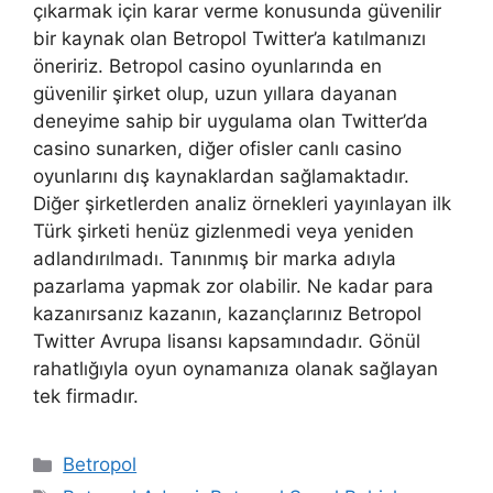
çıkarmak için karar verme konusunda güvenilir
bir kaynak olan Betropol Twitter’a katılmanızı
öneririz. Betropol casino oyunlarında en
güvenilir şirket olup, uzun yıllara dayanan
deneyime sahip bir uygulama olan Twitter’da
casino sunarken, diğer ofisler canlı casino
oyunlarını dış kaynaklardan sağlamaktadır.
Diğer şirketlerden analiz örnekleri yayınlayan ilk
Türk şirketi henüz gizlenmedi veya yeniden
adlandırılmadı. Tanınmış bir marka adıyla
pazarlama yapmak zor olabilir. Ne kadar para
kazanırsanız kazanın, kazançlarınız Betropol
Twitter Avrupa lisansı kapsamındadır. Gönül
rahatlığıyla oyun oynamanıza olanak sağlayan
tek firmadır.
Kategoriler
Betropol