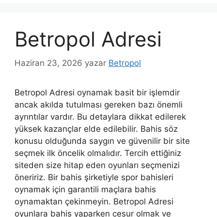
Betropol Adresi
Haziran 23, 2026
yazar
Betropol
Betropol Adresi oynamak basit bir işlemdir
ancak akılda tutulması gereken bazı önemli
ayrıntılar vardır. Bu detaylara dikkat edilerek
yüksek kazançlar elde edilebilir. Bahis söz
konusu olduğunda saygın ve güvenilir bir site
seçmek ilk öncelik olmalıdır. Tercih ettiğiniz
siteden size hitap eden oyunları seçmenizi
öneririz. Bir bahis şirketiyle spor bahisleri
oynamak için garantili maçlara bahis
oynamaktan çekinmeyin. Betropol Adresi
oyunlara bahis yaparken cesur olmak ve