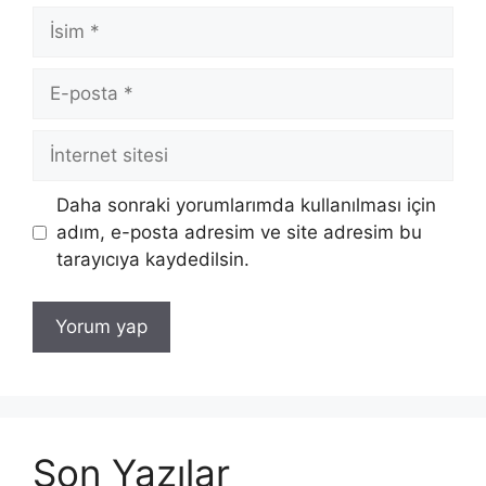
İsim
E-
posta
İnternet
sitesi
Daha sonraki yorumlarımda kullanılması için
adım, e-posta adresim ve site adresim bu
tarayıcıya kaydedilsin.
Son Yazılar