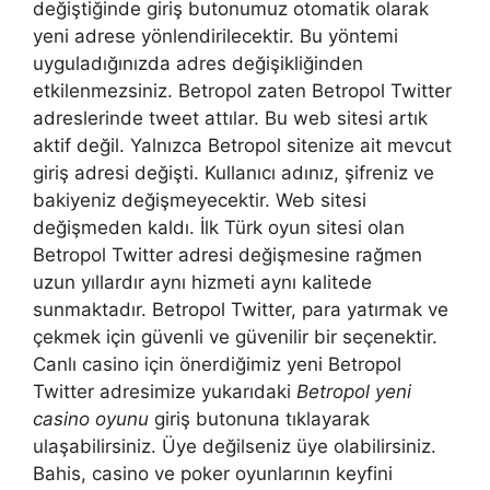
değiştiğinde giriş butonumuz otomatik olarak
yeni adrese yönlendirilecektir. Bu yöntemi
uyguladığınızda adres değişikliğinden
etkilenmezsiniz. Betropol zaten Betropol Twitter
adreslerinde tweet attılar. Bu web sitesi artık
aktif değil. Yalnızca Betropol sitenize ait mevcut
giriş adresi değişti. Kullanıcı adınız, şifreniz ve
bakiyeniz değişmeyecektir. Web sitesi
değişmeden kaldı. İlk Türk oyun sitesi olan
Betropol Twitter adresi değişmesine rağmen
uzun yıllardır aynı hizmeti aynı kalitede
sunmaktadır. Betropol Twitter, para yatırmak ve
çekmek için güvenli ve güvenilir bir seçenektir.
Canlı casino için önerdiğimiz yeni Betropol
Twitter adresimize yukarıdaki
Betropol yeni
casino oyunu
giriş butonuna tıklayarak
ulaşabilirsiniz. Üye değilseniz üye olabilirsiniz.
Bahis, casino ve poker oyunlarının keyfini