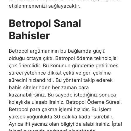
etkilenmemenizi sağlayacaktır.
Betropol Sanal
Bahisler
Betropol argümanının bu bağlamda güçlü
olduğu ortaya çıktı. Betropol ödeme teknolojisi
çok önemlidir. Bu konunun gündeme getirilmesi
süreci yeterince dikkat çekti ve geri çekilme
sürecini hızlandırdı. Bu yöntemi takip ederek
bahis sitelerinden her zaman para
kazanabilirsiniz. Bu sayede istediğiniz sonuca
kolaylıkla ulaşabilirsiniz. Betropol Ödeme Süresi.
Betropol para çekme işlemi hızlıdır. Bu işlem
yüksek yoğunlukta 30 dakika kadar sürebilir.
Ayrıca ihtiyacınız olan bilgiyi de alabilirsiniz. İptal