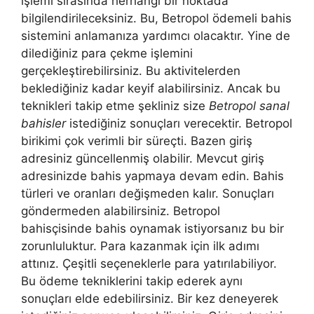
işlemi sırasında herhangi bir noktada
bilgilendirileceksiniz. Bu, Betropol ödemeli bahis
sistemini anlamanıza yardımcı olacaktır. Yine de
dilediğiniz para çekme işlemini
gerçekleştirebilirsiniz. Bu aktivitelerden
beklediğiniz kadar keyif alabilirsiniz. Ancak bu
teknikleri takip etme şekliniz size
Betropol sanal
bahisler
istediğiniz sonuçları verecektir. Betropol
birikimi çok verimli bir süreçti. Bazen giriş
adresiniz güncellenmiş olabilir. Mevcut giriş
adresinizde bahis yapmaya devam edin. Bahis
türleri ve oranları değişmeden kalır. Sonuçları
göndermeden alabilirsiniz. Betropol
bahisçisinde bahis oynamak istiyorsanız bu bir
zorunluluktur. Para kazanmak için ilk adımı
attınız. Çeşitli seçeneklerle para yatırılabiliyor.
Bu ödeme tekniklerini takip ederek aynı
sonuçları elde edebilirsiniz. Bir kez deneyerek