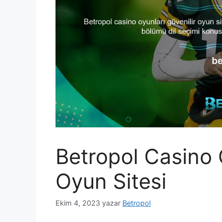
Betropol Casino 
Oyun Sitesi
Ekim 4, 2023
yazar
Betropol