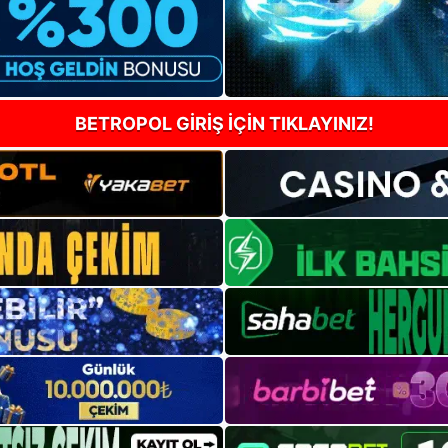
BETROPOL GİRİŞ İÇİN TIKLAYINIZ!