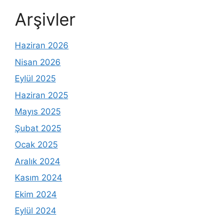
Arşivler
Haziran 2026
Nisan 2026
Eylül 2025
Haziran 2025
Mayıs 2025
Şubat 2025
Ocak 2025
Aralık 2024
Kasım 2024
Ekim 2024
Eylül 2024