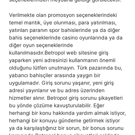
Verilmekte olan promosyon seçeneklerindeki
temel mantık, üye olunması, para yatırılması,
yatırılan paranın spor bahislerinde ya da diğer
bahis seçeneklerinde casino oyunlarında ya da
diğer oyun seçeneklerinde
kullanılmasıdır.Betropol web sitesine giriş
yaparken yeni adresinizi kullanmanın önemli
olduğunu lütfen unutmayın. Türk pazarında bu,
yabancı bahisçiler arasında yaygın bir
uygulamadır. Giriş sorunu yaşanır, yeni giriş
adresi yayınlanır ve bu adres üzerinden
hizmetler alınır. Betropol giriş sorunu şikayetleri
bu yönde çözüme kavuşturulabilir. Eğer
herhangi bir konu hakkında yardım almak istiyor,
herhangi bir konuyu gündeme getirmek istiyor
ya da karşılaştığınız bir sorun, bir bonus sorunu