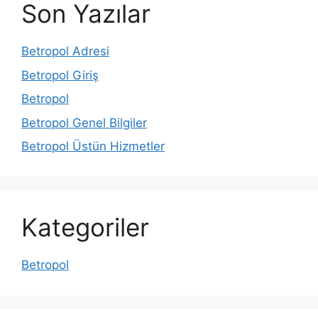
Son Yazılar
Betropol Adresi
Betropol Giriş
Betropol
Betropol Genel Bilgiler
Betropol Üstün Hizmetler
Kategoriler
Betropol