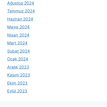
Ağustos 2024
Temmuz 2024
Haziran 2024
Mayıs 2024
Nisan 2024
Mart 2024
Şubat 2024
Ocak 2024
Aralık 2023
Kasım 2023
Ekim 2023
Eylül 2023