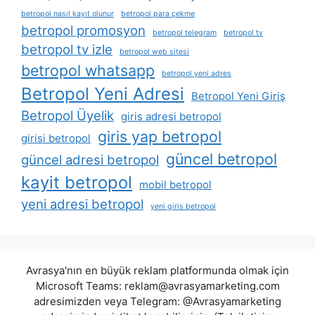
betropol nasıl kayıt olunur
betropol para çekme
betropol promosyon
betropol telegram
betropol tv
betropol tv izle
betropol web sitesi
betropol whatsapp
betropol yeni adres
Betropol Yeni Adresi
Betropol Yeni Giriş
Betropol Üyelik
giris adresi betropol
giris yap betropol
girisi betropol
güncel betropol
güncel adresi betropol
kayit betropol
mobil betropol
yeni adresi betropol
yeni giris betropol
Avrasya'nın en büyük reklam platformunda olmak için
Microsoft Teams:
reklam@avrasyamarketing.com
adresimizden veya Telegram: @Avrasyamarketing