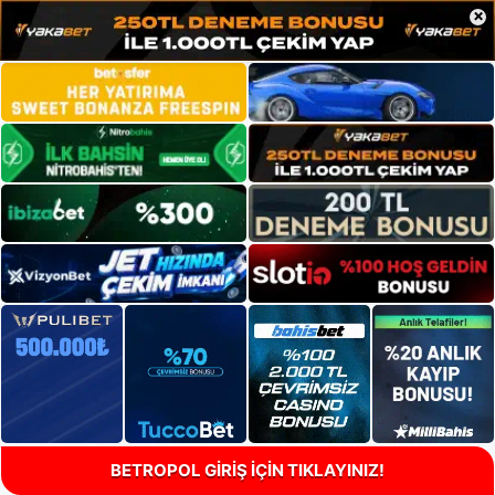
×
BETROPOL GİRİŞ İÇİN TIKLAYINIZ!