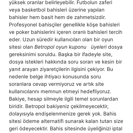
yüksek oranlar belirleyebilir. Futbolun zaferi
veya basketbol bahisleri üzerine yapılan
bahisler hem basit hem de zahmetsizdir.
Profesyonel bahisçiler genellikle köşe bahisleri
ve poker bahislerini içeren oranlı bahisleri tercih
eder. Uzun süredir kullanıcıları olan bir oyun
sitesi olan
Betropol oyun kuponu üyeleri
dosya
gereksinimi soruldu. Başka bir ifadeyle site,
dosya istekleri hakkında soru soran ve kesin bir
yanıt arayan ziyaretçilerin ilgisini çekiyor. Bu
nedenle belge ihtiyacı konusunda soru
soranlara cevap vermiyoruz ve artık site
kullanıcılarını memnun etmeyi hedefliyoruz.
Bakiye, hesap silmeyle ilgili temel sorunlardan
biridir. Betropol bakiyeniz çekilmeyecektir,
dolayısıyla endişelenmenize gerek yok. Bahis
sitesi ödeme alternatifi sunarak kalan tutarı size
geri ödeyecektir. Bahis sitesinde üyeliğinizi iptal