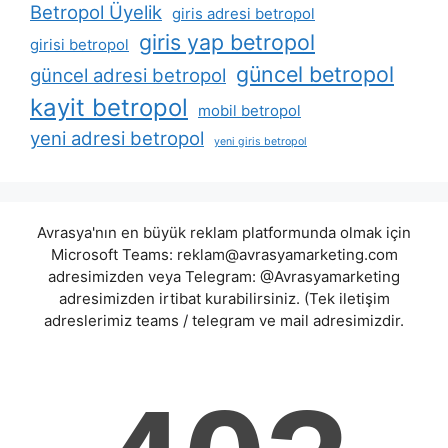
Betropol Üyelik
giris adresi betropol
giris yap betropol
girisi betropol
güncel betropol
güncel adresi betropol
kayit betropol
mobil betropol
yeni adresi betropol
yeni giris betropol
Avrasya'nın en büyük reklam platformunda olmak için
Microsoft Teams:
reklam@avrasyamarketing.com
adresimizden veya Telegram: @Avrasyamarketing
adresimizden irtibat kurabilirsiniz. (Tek iletişim
adreslerimiz teams / telegram ve mail adresimizdir.
Harici hiçbir iletişim adresimiz bulunmamaktadır.
Lütfen itibar etmeyiniz.) Türkiye yasalarına göre 7258
sayılı kanun uyarınca yasa dışı bahis oynamanın
cezaları mevcuttur. Şu an bulunduğunuz site hiç bir
şekilde illegal bahis oyunları oynatmıyor ve oynamaya