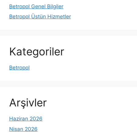
Betropol Genel Bilgiler
Betropol Üstün Hizmetler
Kategoriler
Betropol
Arşivler
Haziran 2026
Nisan 2026