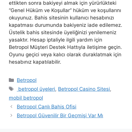
ettikten sonra bakiyeyi almak için yürürlükteki
“Genel Hüküm ve Koşullar” hüküm ve koşullarını
okuyunuz. Bahis sitesinin kullanıcı hesabınızı
kapatması durumunda bakiyeniz iade edilemez.
Üstelik bahis sitesinde üyeliğinizi yenilemeniz
yasaktır. Hesap iptaliyle ilgili yardım için
Betropol Müşteri Destek Hattıyla iletişime geçin.
Oyunu geçici veya kalıcı olarak duraklatmak için
hesabınız kapatılabilir.
Kategoriler
Betropol
Etiketler
betropol üyeleri
,
Betropol Casino Sitesi
,
mobil betropol
Betropol Canlı Bahis Ofisi
Betropol Güvenilir Bir Geçmişi Var Mı