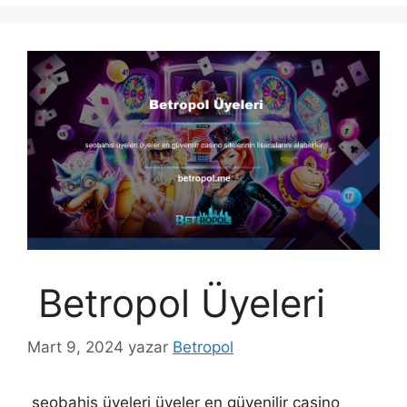
Betropol Üyeleri
Mart 9, 2024
yazar
Betropol
seobahis üyeleri üyeler en güvenilir casino