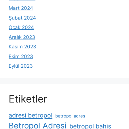
Mart 2024
Şubat 2024
Ocak 2024
Aralık 2023
Kasım 2023
Ekim 2023
Eylül 2023
Etiketler
adresi betropol
betropol adres
Betropol Adresi
betropol bahis