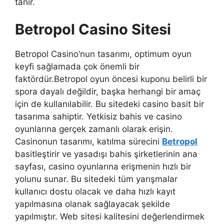
tanır.
Betropol Casino Sitesi
Betropol Casino’nun tasarımı, optimum oyun
keyfi sağlamada çok önemli bir
faktördür.Betropol oyun öncesi kuponu belirli bir
spora dayalı değildir, başka herhangi bir amaç
için de kullanılabilir. Bu sitedeki casino basit bir
tasarıma sahiptir. Yetkisiz bahis ve casino
oyunlarına gerçek zamanlı olarak erişin.
Casinonun tasarımı, katılma sürecini
Betropol
basitleştirir ve yasadışı bahis şirketlerinin ana
sayfası, casino oyunlarına erişmenin hızlı bir
yolunu sunar. Bu sitedeki tüm yarışmalar
kullanıcı dostu olacak ve daha hızlı kayıt
yapılmasına olanak sağlayacak şekilde
yapılmıştır. Web sitesi kalitesini değerlendirmek