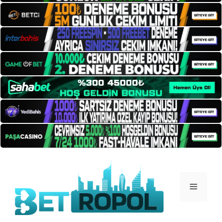
İçeriğe
atla
Menü