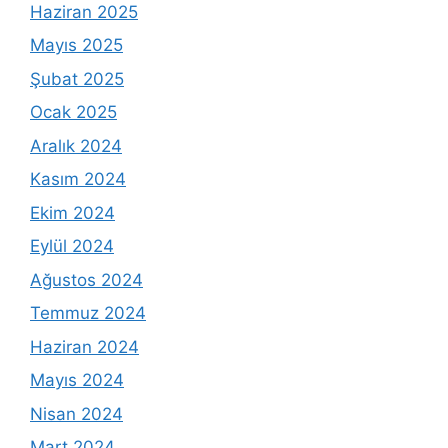
Haziran 2025
Mayıs 2025
Şubat 2025
Ocak 2025
Aralık 2024
Kasım 2024
Ekim 2024
Eylül 2024
Ağustos 2024
Temmuz 2024
Haziran 2024
Mayıs 2024
Nisan 2024
Mart 2024