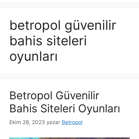
betropol güvenilir
bahis siteleri
oyunları
Betropol Güvenilir
Bahis Siteleri Oyunları
Ekim 28, 2023
yazar
Betropol