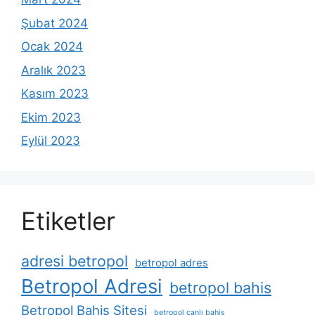
Şubat 2024
Ocak 2024
Aralık 2023
Kasım 2023
Ekim 2023
Eylül 2023
Etiketler
adresi betropol
betropol adres
Betropol Adresi
betropol bahis
Betropol Bahis Sitesi
betropol canlı bahis