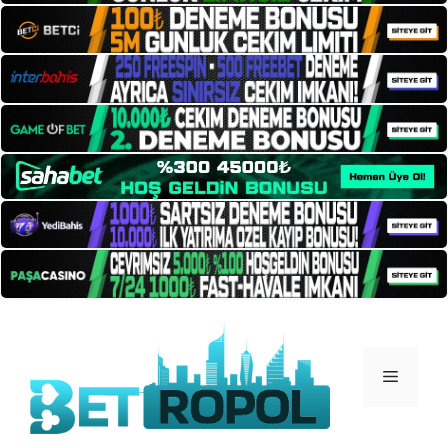
İçeriğe
atla
Menü