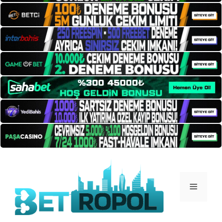
İçeriğe
atla
Menü