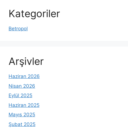
Kategoriler
Betropol
Arşivler
Haziran 2026
Nisan 2026
Eylül 2025
Haziran 2025
Mayıs 2025
Şubat 2025