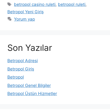
Etiketler
betropol casino ruleti
,
betropol ruleti
,
Betropol Yeni Giriş
Yorum yap
Son Yazılar
Betropol Adresi
Betropol Giriş
Betropol
Betropol Genel Bilgiler
Betropol Üstün Hizmetler