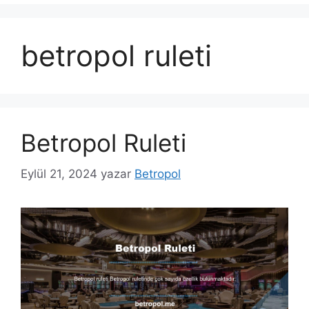
betropol ruleti
Betropol Ruleti
Eylül 21, 2024
yazar
Betropol