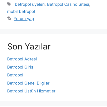
Etiketler
betropol üyeleri
,
Betropol Casino Sitesi
,
mobil betropol
Yorum yap
Son Yazılar
Betropol Adresi
Betropol Giriş
Betropol
Betropol Genel Bilgiler
Betropol Üstün Hizmetler