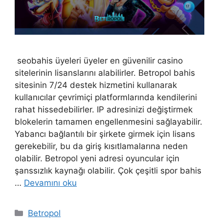
seobahis üyeleri üyeler en güvenilir casino
sitelerinin lisanslarını alabilirler. Betropol bahis
sitesinin 7/24 destek hizmetini kullanarak
kullanıcılar çevrimiçi platformlarında kendilerini
rahat hissedebilirler. IP adresinizi değiştirmek
blokelerin tamamen engellenmesini sağlayabilir.
Yabancı bağlantılı bir şirkete girmek için lisans
gerekebilir, bu da giriş kısıtlamalarına neden
olabilir. Betropol yeni adresi oyuncular için
şanssızlık kaynağı olabilir. Çok çeşitli spor bahis
…
Devamını oku
Kategoriler
Betropol