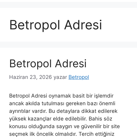
Betropol Adresi
Betropol Adresi
Haziran 23, 2026
yazar
Betropol
Betropol Adresi oynamak basit bir işlemdir
ancak akılda tutulması gereken bazı önemli
ayrıntılar vardır. Bu detaylara dikkat edilerek
yüksek kazançlar elde edilebilir. Bahis söz
konusu olduğunda saygın ve güvenilir bir site
seçmek ilk öncelik olmalıdır. Tercih ettiğiniz