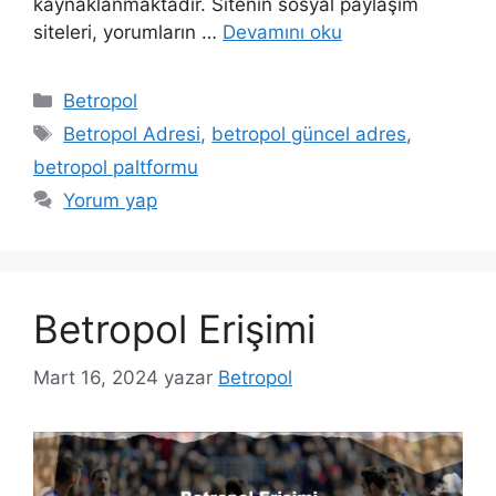
kaynaklanmaktadır. Sitenin sosyal paylaşım
siteleri, yorumların …
Devamını oku
Kategoriler
Betropol
Etiketler
Betropol Adresi
,
betropol güncel adres
,
betropol paltformu
Yorum yap
Betropol Erişimi
Mart 16, 2024
yazar
Betropol