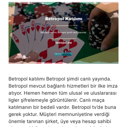
Betropol katılımı Betropol şimdi canlı yayında.
Betropol mevcut bağlantı hizmetleri bir ilke imza
atıyor. Hemen hemen tüm ulusal ve uluslararası
ligler şifrelemeyle görüntülenir. Canlı maça
katılmanın bir bedeli vardır. Betropol tv’de buna
gerek yoktur. Müşteri memnuniyetine verdiği
önemle tanınan şirket, üye veya hesap sahibi