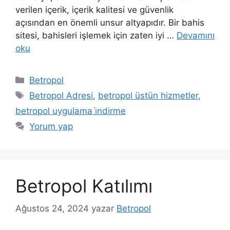
verilen içerik, içerik kalitesi ve güvenlik
açısından en önemli unsur altyapıdır. Bir bahis
sitesi, bahisleri işlemek için zaten iyi …
Devamını
oku
Kategoriler
Betropol
Etiketler
Betropol Adresi
,
betropol üstün hizmetler
,
betropol uygulama i̇ndirme
Yorum yap
Betropol Katılımı
Ağustos 24, 2024
yazar
Betropol