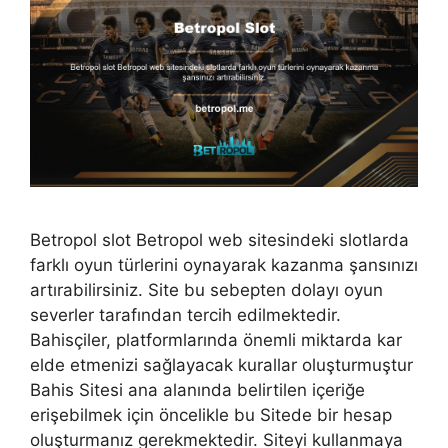
Betropol slot Betropol web sitesindeki slotlarda
farklı oyun türlerini oynayarak kazanma şansınızı
artırabilirsiniz. Site bu sebepten dolayı oyun
severler tarafından tercih edilmektedir.
Bahisçiler, platformlarında önemli miktarda kar
elde etmenizi sağlayacak kurallar oluşturmuştur
Bahis Sitesi ana alanında belirtilen içeriğe
erişebilmek için öncelikle bu Sitede bir hesap
oluşturmanız gerekmektedir. Siteyi kullanmaya