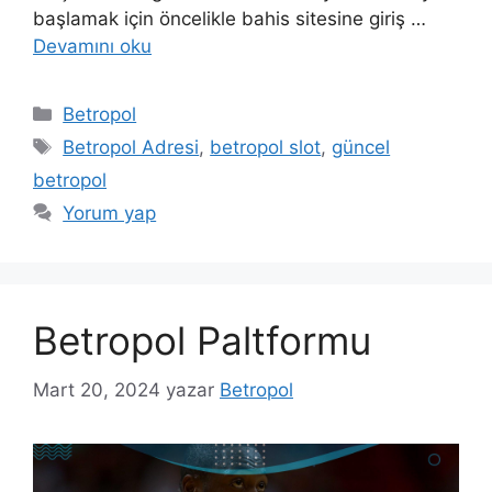
başlamak için öncelikle bahis sitesine giriş …
Devamını oku
Kategoriler
Betropol
Etiketler
Betropol Adresi
,
betropol slot
,
güncel
betropol
Yorum yap
Betropol Paltformu
Mart 20, 2024
yazar
Betropol