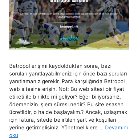
Betropol erişimi kaydolduktan sonra, bazı
soruları yanıtlayabilmeniz için önce bazı soruları
yanıtlamanız gerekir. Para karşılığında Betropol
web sitesine erişin. Not: Bu web sitesi bir fiyat
etiketi ile birlikte mi geliyor? Eğer biliyorsanız,
ödemenizin işlem süresi nedir? Bu site esasen
ücretlidir, o halde başlayalım.? Ancak, uzlaşmak
için fatura, sitede belirtilen şart ve koşulları
yerine getirmelisiniz. Yönetmeliklere …
Devamını
oku