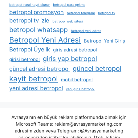
betropol nasıl kayıt olunur
betropol para çekme
betropol promosyon
betropol telegram
betropol tv
betropol tv izle
betropol web sitesi
betropol whatsapp
betropol yeni adres
Betropol Yeni Adresi
Betropol Yeni Giriş
Betropol Üyelik
giris adresi betropol
giris yap betropol
girisi betropol
güncel betropol
güncel adresi betropol
kayit betropol
mobil betropol
yeni adresi betropol
yeni giris betropol
Avrasya'nın en büyük reklam platformunda olmak için
Microsoft Teams:
reklam@avrasyamarketing.com
adresimizden veya Telegram: @Avrasyamarketing
adresimizden irtibat kurabilirsiniz. (Tek iletişim