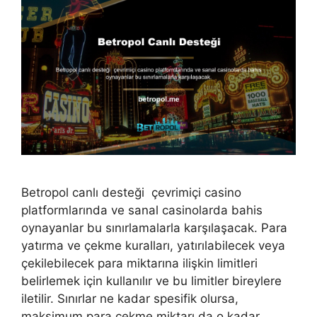
Betropol canlı desteği çevrimiçi casino
platformlarında ve sanal casinolarda bahis
oynayanlar bu sınırlamalarla karşılaşacak. Para
yatırma ve çekme kuralları, yatırılabilecek veya
çekilebilecek para miktarına ilişkin limitleri
belirlemek için kullanılır ve bu limitler bireylere
iletilir. Sınırlar ne kadar spesifik olursa,
maksimum para çekme miktarı da o kadar