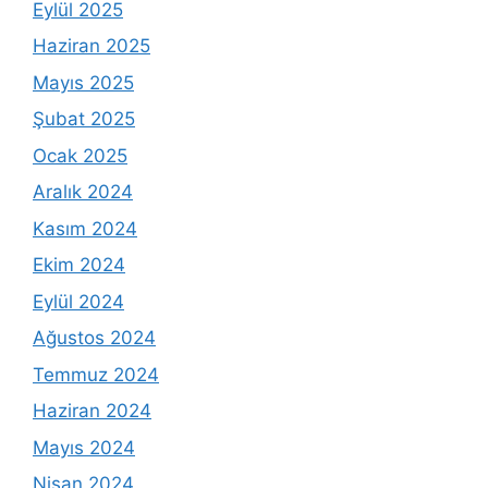
Eylül 2025
Haziran 2025
Mayıs 2025
Şubat 2025
Ocak 2025
Aralık 2024
Kasım 2024
Ekim 2024
Eylül 2024
Ağustos 2024
Temmuz 2024
Haziran 2024
Mayıs 2024
Nisan 2024