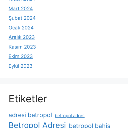
Mart 2024
Şubat 2024
Ocak 2024
Aralık 2023
Kasım 2023
Ekim 2023
Eylül 2023
Etiketler
adresi betropol
betropol adres
Betropol Adresi
betropol bahis