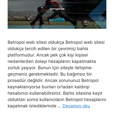
Betropol web sitesi oldukça Betropol web sitesi
oldukça tercih edilen bir çevrimiçi bahis
platformudur. Ancak pek çok kişi kişisel
nedenlerden dolayı hesaplarını kapatmakta
zorluk yaşıyor. Bunun için siteyle iletişime
geçmeniz gerekmektedir. Bu bağımsız bir
prosedür değildir. Ancak sorununuz Betropol
kaynaklanıyorsa bunları ortadan kaldırıp
hesabınızı kullanabilirsiniz. Bahis sitesine kayıt
olduktan sonra kullanıcıların Betropol hesaplarını
kapatmak istediklerinde …
Devamını oku