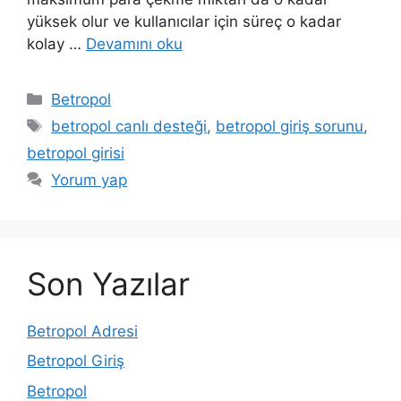
yüksek olur ve kullanıcılar için süreç o kadar
kolay …
Devamını oku
Kategoriler
Betropol
Etiketler
betropol canlı desteği
,
betropol giriş sorunu
,
betropol girisi
Yorum yap
Son Yazılar
Betropol Adresi
Betropol Giriş
Betropol