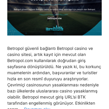
Betropol güvenli bağlantı Betropol casino ve
casino sitesi, artık kayıt için mevcut olan
Betropol.com kullanılarak doğrudan giriş
sayfasına dönüştürüldü. Ne yazık ki, bu korkunç
muamelenin ardından, başvuranlar ve turistler
hızla en son resmî duyuruyu araştırıyorlar.
Çevrimiçi casinosunun yasaklanması nedeniyle
bazı ülkelerde uluslararası casino yasaklanmış
olabilir. Betropol mevcut giriş URL’si BTK
tarafından engellenmiş görünüyor. Etkinlikten