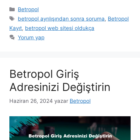
Kategoriler
Betropol
Etiketler
betropol ayrılışından sonra soruma
,
Betropol
Kayıt
,
betropol web sitesi oldukça
Yorum yap
Betropol Giriş
Adresinizi Değiştirin
Haziran 26, 2024
yazar
Betropol