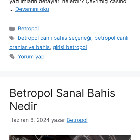
yazılımların detayları nelerdir? Çevrimiçi casino
…
Devamını oku
Kategoriler
Betropol
Etiketler
betropol canlı bahis seçeneği
,
betropol canlı
oranlar ve bahis
,
girisi betropol
Yorum yap
Betropol Sanal Bahis
Nedir
Haziran 8, 2024
yazar
Betropol