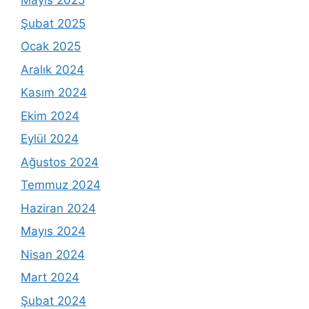
Mayıs 2025
Şubat 2025
Ocak 2025
Aralık 2024
Kasım 2024
Ekim 2024
Eylül 2024
Ağustos 2024
Temmuz 2024
Haziran 2024
Mayıs 2024
Nisan 2024
Mart 2024
Şubat 2024