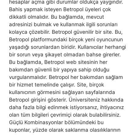
hesaplar açma gibi durumlar oldukça yaygındır.
Bahis yapmak isteyen Betropol üyeleri çok
dikkatli olmalıdır. Bu bağlamda, mevcut
adresinizi bulmak ve kullanmak ilgili sorunları
kolayca çözebilir. Betropol güvenilir bir site. Bu,
Betropol platformundaki birçok yeni oyuncunun
yaşadığı sorunlardan biridir. Kullanıcılar herhangi
bir sorun veya şikayet olmadan bahse girerler.
Bu bağlamda, Betropol web sitesinin her
bakımdan güvenli bir yapıya sahip olduğu
vurgulanmalıdır. Betropol her bakımdan sağlam
bir hizmet temelinde çalışır. Site, birçok
kullanıcının görmesini sağlayan sayfalarında
Betropol girişini gösterir. Üniversiteniz hakkında
daha fazla bilgi edinmek istiyorsanız, ihtiyacınız
olan tüm bilgileri çevrimiçi olarak bulabilirsiniz.
Güçlü Kombinasyonlar bölümündeki bu
kuponlar, yüzde olarak saklanma olasılıklarının