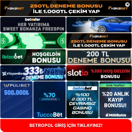
×
BETROPOL GİRİŞ İÇİN TIKLAYINIZ!