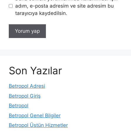
adım, e-posta adresim ve site adresim bu
tarayıcıya kaydedilsin.
Son Yazılar
Betropol Adresi
Betropol Giriş
Betropol
Betropol Genel Bilgiler
Betropol Üstün Hizmetler