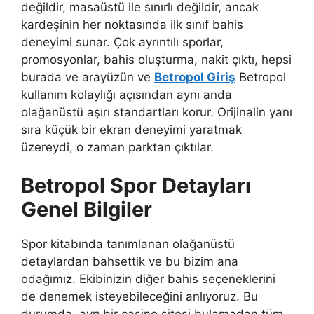
değildir, masaüstü ile sınırlı değildir, ancak
kardeşinin her noktasında ilk sınıf bahis
deneyimi sunar. Çok ayrıntılı sporlar,
promosyonlar, bahis oluşturma, nakit çıktı, hepsi
burada ve arayüzün ve
Betropol Giriş
Betropol
kullanım kolaylığı açısından aynı anda
olağanüstü aşırı standartları korur. Orijinalin yanı
sıra küçük bir ekran deneyimi yaratmak
üzereydi, o zaman parktan çıktılar.
Betropol Spor Detayları
Genel Bilgiler
Spor kitabında tanımlanan olağanüstü
detaylardan bahsettik ve bu bizim ana
odağımız. Ekibinizin diğer bahis seçeneklerini
de denemek isteyebileceğini anlıyoruz. Bu