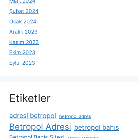
Mart 2024
Şubat 2024
Ocak 2024
Aralık 2023
Kasım 2023
Ekim 2023
Eylül 2023
Etiketler
adresi betropol
betropol adres
Betropol Adresi
betropol bahis
Betropol Bahis Sitesi