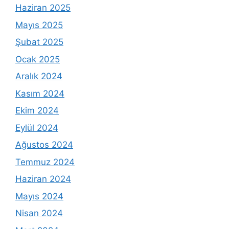
Haziran 2025
Mayıs 2025
Şubat 2025
Ocak 2025
Aralık 2024
Kasım 2024
Ekim 2024
Eylül 2024
Ağustos 2024
Temmuz 2024
Haziran 2024
Mayıs 2024
Nisan 2024