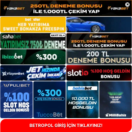
×
BETROPOL GİRİŞ İÇİN TIKLAYINIZ!