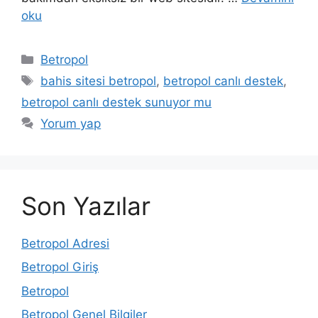
oku
Kategoriler
Betropol
Etiketler
bahis sitesi betropol
,
betropol canlı destek
,
betropol canlı destek sunuyor mu
Yorum yap
Son Yazılar
Betropol Adresi
Betropol Giriş
Betropol
Betropol Genel Bilgiler