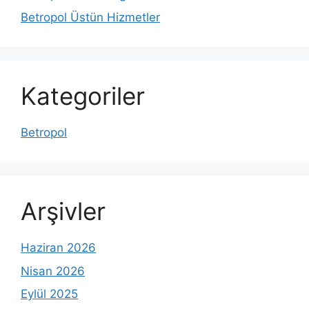
Betropol Üstün Hizmetler
Kategoriler
Betropol
Arşivler
Haziran 2026
Nisan 2026
Eylül 2025