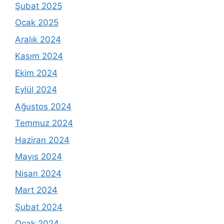
Şubat 2025
Ocak 2025
Aralık 2024
Kasım 2024
Ekim 2024
Eylül 2024
Ağustos 2024
Temmuz 2024
Haziran 2024
Mayıs 2024
Nisan 2024
Mart 2024
Şubat 2024
Ocak 2024