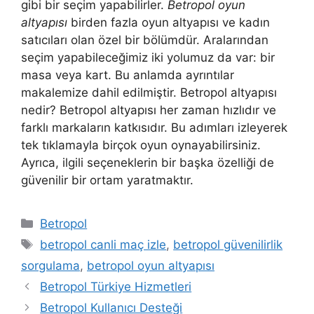
gibi bir seçim yapabilirler.
Betropol oyun
altyapısı
birden fazla oyun altyapısı ve kadın
satıcıları olan özel bir bölümdür. Aralarından
seçim yapabileceğimiz iki yolumuz da var: bir
masa veya kart. Bu anlamda ayrıntılar
makalemize dahil edilmiştir. Betropol altyapısı
nedir? Betropol altyapısı her zaman hızlıdır ve
farklı markaların katkısıdır. Bu adımları izleyerek
tek tıklamayla birçok oyun oynayabilirsiniz.
Ayrıca, ilgili seçeneklerin bir başka özelliği de
güvenilir bir ortam yaratmaktır.
Kategoriler
Betropol
Etiketler
betropol canli maç izle
,
betropol güvenilirlik
sorgulama
,
betropol oyun altyapısı
Betropol Türkiye Hizmetleri
Betropol Kullanıcı Desteği