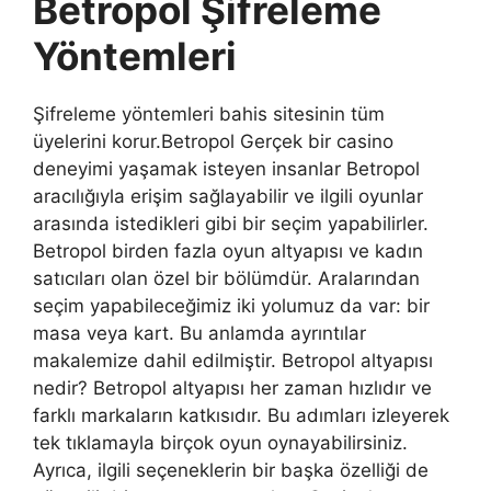
Betropol Şifreleme
Yöntemleri
Şifreleme yöntemleri bahis sitesinin tüm
üyelerini korur.Betropol Gerçek bir casino
deneyimi yaşamak isteyen insanlar Betropol
aracılığıyla erişim sağlayabilir ve ilgili oyunlar
arasında istedikleri gibi bir seçim yapabilirler.
Betropol birden fazla oyun altyapısı ve kadın
satıcıları olan özel bir bölümdür. Aralarından
seçim yapabileceğimiz iki yolumuz da var: bir
masa veya kart. Bu anlamda ayrıntılar
makalemize dahil edilmiştir. Betropol altyapısı
nedir? Betropol altyapısı her zaman hızlıdır ve
farklı markaların katkısıdır. Bu adımları izleyerek
tek tıklamayla birçok oyun oynayabilirsiniz.
Ayrıca, ilgili seçeneklerin bir başka özelliği de