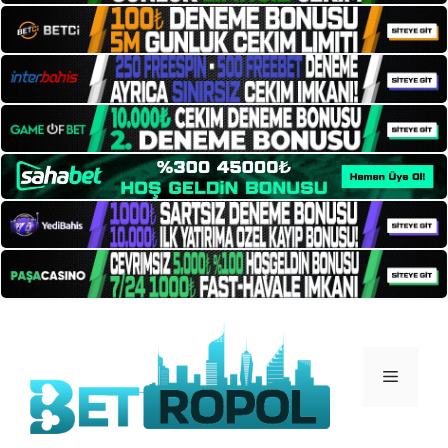
İçeriğe
atla
Menü