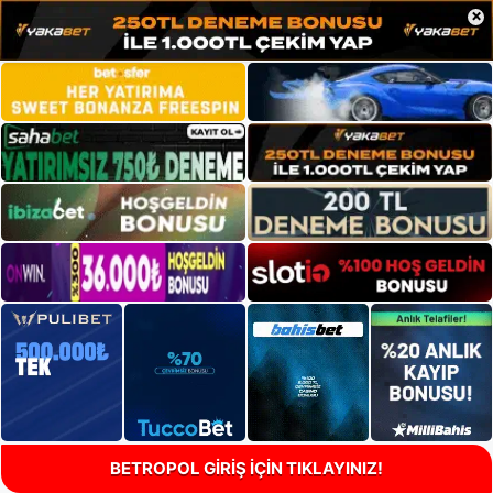
×
BETROPOL GİRİŞ İÇİN TIKLAYINIZ!