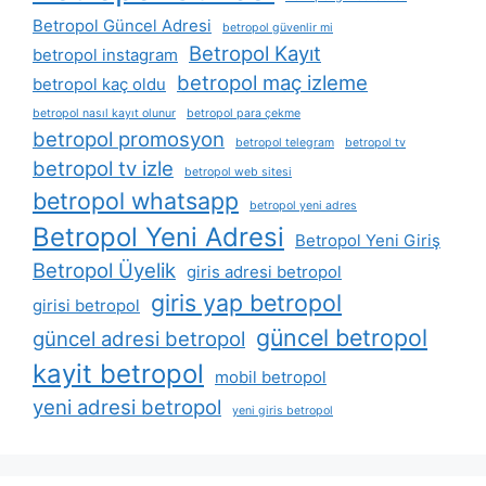
Betropol Güncel Adresi
betropol güvenlir mi
Betropol Kayıt
betropol instagram
betropol maç izleme
betropol kaç oldu
betropol nasıl kayıt olunur
betropol para çekme
betropol promosyon
betropol telegram
betropol tv
betropol tv izle
betropol web sitesi
betropol whatsapp
betropol yeni adres
Betropol Yeni Adresi
Betropol Yeni Giriş
Betropol Üyelik
giris adresi betropol
giris yap betropol
girisi betropol
güncel betropol
güncel adresi betropol
kayit betropol
mobil betropol
yeni adresi betropol
yeni giris betropol