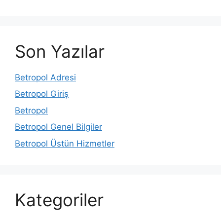
Son Yazılar
Betropol Adresi
Betropol Giriş
Betropol
Betropol Genel Bilgiler
Betropol Üstün Hizmetler
Kategoriler