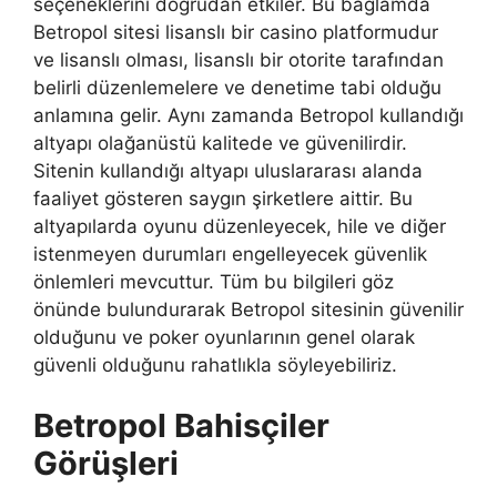
seçeneklerini doğrudan etkiler. Bu bağlamda
Betropol sitesi lisanslı bir casino platformudur
ve lisanslı olması, lisanslı bir otorite tarafından
belirli düzenlemelere ve denetime tabi olduğu
anlamına gelir. Aynı zamanda Betropol kullandığı
altyapı olağanüstü kalitede ve güvenilirdir.
Sitenin kullandığı altyapı uluslararası alanda
faaliyet gösteren saygın şirketlere aittir. Bu
altyapılarda oyunu düzenleyecek, hile ve diğer
istenmeyen durumları engelleyecek güvenlik
önlemleri mevcuttur. Tüm bu bilgileri göz
önünde bulundurarak Betropol sitesinin güvenilir
olduğunu ve poker oyunlarının genel olarak
güvenli olduğunu rahatlıkla söyleyebiliriz.
Betropol Bahisçiler
Görüşleri