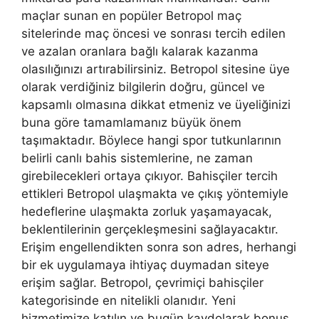
maçlar sunan en popüler Betropol maç
sitelerinde maç öncesi ve sonrası tercih edilen
ve azalan oranlara bağlı kalarak kazanma
olasılığınızı artırabilirsiniz. Betropol sitesine üye
olarak verdiğiniz bilgilerin doğru, güncel ve
kapsamlı olmasına dikkat etmeniz ve üyeliğinizi
buna göre tamamlamanız büyük önem
taşımaktadır. Böylece hangi spor tutkunlarının
belirli canlı bahis sistemlerine, ne zaman
girebilecekleri ortaya çıkıyor. Bahisçiler tercih
ettikleri Betropol ulaşmakta ve çıkış yöntemiyle
hedeflerine ulaşmakta zorluk yaşamayacak,
beklentilerinin gerçekleşmesini sağlayacaktır.
Erişim engellendikten sonra son adres, herhangi
bir ek uygulamaya ihtiyaç duymadan siteye
erişim sağlar. Betropol, çevrimiçi bahisçiler
kategorisinde en nitelikli olanıdır. Yeni
hizmetimize katılın ve bugün kaydolarak bonus