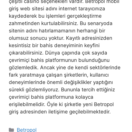
çeşitli casino seçenekleri vardır. Betropol mobil
giriş web sitesi adını internet tarayıcınıza
kaydederek bu işlemleri gerçekleştirme
zahmetinden kurtulabilirsiniz. Bu senaryoda
sitenin adını hatırlamamanın herhangi bir
olumsuz sonucu yoktur. Kayıtlı adresinizden
kesintisiz bir bahis deneyiminin keyfini
çıkarabilirsiniz. Dünya çapında çok sayıda
çevrimiçi bahis platformunun bulunduğunu
gözlemledik. Ancak yine de kendi sektörlerinde
fark yaratmaya çalışan şirketlerin, kullanıcı
deneyimlerinde önemli değişiklikler yaptığını
sürekli gözlemliyoruz. Bununla tercih ettiğiniz
çevrimiçi bahis platformuna kolayca
erişilebilmelidir. Öyle ki şirketle yeni Betropol
giriş adresinden iletişime geçilebilmektedir.
Kategoriler
Betropol