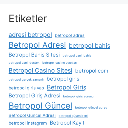
Etiketler
adresi betropol
betropol adres
Betropol Adresi
betropol bahis
Betropol Bahis Sitesi
betropol canlı bahis
betropol canlı destek
betropol casino oyunları
Betropol Casino Sitesi
betropol com
betropol girisi
betropol gerçek zamanlı
Betropol Giriş
betropol giris yap
Betropol Giriş Adresi
betropol giriş sorunu
Betropol Güncel
betropol güncel adres
Betropol Güncel Adresi
betropol güvenlir mi
Betropol Kayıt
betropol instagram