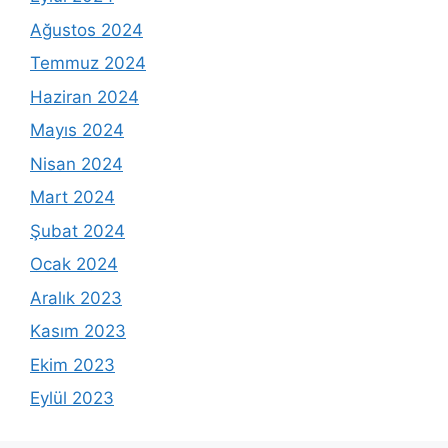
Ağustos 2024
Temmuz 2024
Haziran 2024
Mayıs 2024
Nisan 2024
Mart 2024
Şubat 2024
Ocak 2024
Aralık 2023
Kasım 2023
Ekim 2023
Eylül 2023