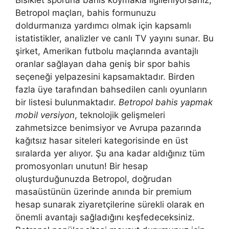
Betropol maçları, bahis formunuzu
doldurmanıza yardımcı olmak için kapsamlı
istatistikler, analizler ve canlı TV yayını sunar. Bu
şirket, Amerikan futbolu maçlarında avantajlı
oranlar sağlayan daha geniş bir spor bahis
seçeneği yelpazesini kapsamaktadır. Birden
fazla üye tarafından bahsedilen canlı oyunların
bir listesi bulunmaktadır.
Betropol bahis yapmak
mobil versiyon
, teknolojik gelişmeleri
zahmetsizce benimsiyor ve Avrupa pazarında
kağıtsız hasar siteleri kategorisinde en üst
sıralarda yer alıyor. Şu ana kadar aldığınız tüm
promosyonları unutun! Bir hesap
oluşturduğunuzda Betropol, doğrudan
masaüstünün üzerinde anında bir premium
hesap sunarak ziyaretçilerine sürekli olarak en
önemli avantajı sağladığını keşfedeceksiniz.