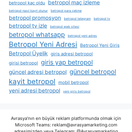
betropol maç izleme
betropol kaç oldu
betropol nasıl kayıt olunur
betropol para çekme
betropol promosyon
betropol telegram
betropol tv
betropol tv izle
betropol web sitesi
betropol whatsapp
betropol yeni adres
Betropol Yeni Adresi
Betropol Yeni Giriş
Betropol Üyelik
giris adresi betropol
giris yap betropol
girisi betropol
güncel betropol
güncel adresi betropol
kayit betropol
mobil betropol
yeni adresi betropol
yeni giris betropol
Avrasya'nın en büyük reklam platformunda olmak için
Microsoft Teams:
reklam@avrasyamarketing.com
adresimizden veya Telegram: @Avrasyamarketing