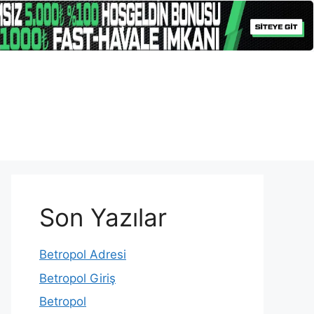
Son Yazılar
Betropol Adresi
Betropol Giriş
Betropol