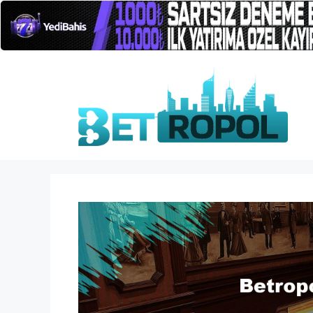
İçeriğe
atla