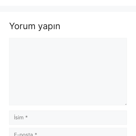
Yorum yapın
Yorum
İsim
E-