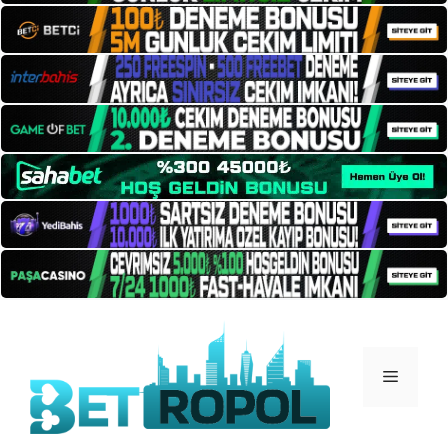
İçeriğe
atla
Menü