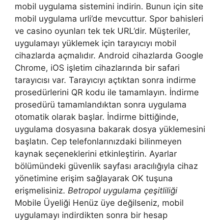
mobil uygulama sistemini indirin. Bunun için site
mobil uygulama urli’de mevcuttur. Spor bahisleri
ve casino oyunları tek tek URL’dir. Müşteriler,
uygulamayı yüklemek için tarayıcıyı mobil
cihazlarda açmalıdır. Android cihazlarda Google
Chrome, iOS işletim cihazlarında bir safari
tarayıcısı var. Tarayıcıyı açtıktan sonra indirme
prosedürlerini QR kodu ile tamamlayın. İndirme
prosedürü tamamlandıktan sonra uygulama
otomatik olarak başlar. İndirme bittiğinde,
uygulama dosyasına bakarak dosya yüklemesini
başlatın. Cep telefonlarınızdaki bilinmeyen
kaynak seçeneklerini etkinleştirin. Ayarlar
bölümündeki güvenlik sayfası aracılığıyla cihaz
yönetimine erişim sağlayarak OK tuşuna
erişmelisiniz.
Betropol uygulama çeşitliliği
Mobile Üyeliği Henüz üye değilseniz, mobil
uygulamayı indirdikten sonra bir hesap