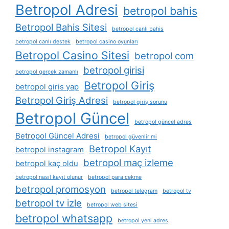
Betropol Adresi
betropol bahis
Betropol Bahis Sitesi
betropol canlı bahis
betropol canlı destek
betropol casino oyunları
Betropol Casino Sitesi
betropol com
betropol girisi
betropol gerçek zamanlı
Betropol Giriş
betropol giris yap
Betropol Giriş Adresi
betropol giriş sorunu
Betropol Güncel
betropol güncel adres
Betropol Güncel Adresi
betropol güvenlir mi
Betropol Kayıt
betropol instagram
betropol maç izleme
betropol kaç oldu
betropol nasıl kayıt olunur
betropol para çekme
betropol promosyon
betropol telegram
betropol tv
betropol tv izle
betropol web sitesi
betropol whatsapp
betropol yeni adres