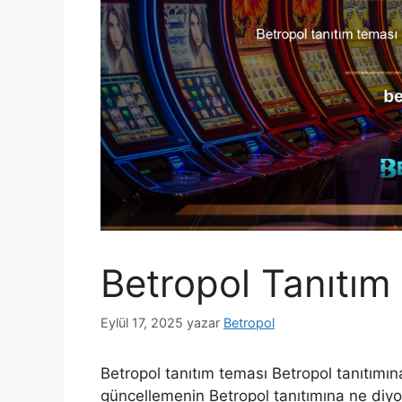
Betropol Tanıtım
Eylül 17, 2025
yazar
Betropol
Betropol tanıtım teması Betropol tanıtımı
güncellemenin Betropol tanıtımına ne diyor