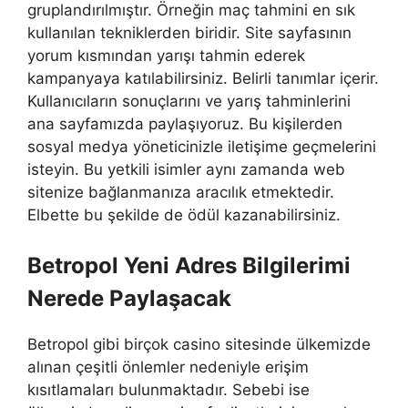
gruplandırılmıştır. Örneğin maç tahmini en sık
kullanılan tekniklerden biridir. Site sayfasının
yorum kısmından yarışı tahmin ederek
kampanyaya katılabilirsiniz. Belirli tanımlar içerir.
Kullanıcıların sonuçlarını ve yarış tahminlerini
ana sayfamızda paylaşıyoruz. Bu kişilerden
sosyal medya yöneticinizle iletişime geçmelerini
isteyin. Bu yetkili isimler aynı zamanda web
sitenize bağlanmanıza aracılık etmektedir.
Elbette bu şekilde de ödül kazanabilirsiniz.
Betropol Yeni Adres Bilgilerimi
Nerede Paylaşacak
Betropol gibi birçok casino sitesinde ülkemizde
alınan çeşitli önlemler nedeniyle erişim
kısıtlamaları bulunmaktadır. Sebebi ise