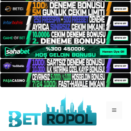
İçeriğe
atla
Menü