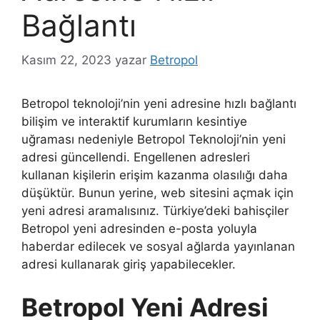
Bağlantı
Kasım 22, 2023
yazar
Betropol
Betropol teknoloji’nin yeni adresine hızlı bağlantı
bilişim ve interaktif kurumların kesintiye
uğraması nedeniyle Betropol Teknoloji’nin yeni
adresi güncellendi. Engellenen adresleri
kullanan kişilerin erişim kazanma olasılığı daha
düşüktür. Bunun yerine, web sitesini açmak için
yeni adresi aramalısınız. Türkiye’deki bahisçiler
Betropol yeni adresinden e-posta yoluyla
haberdar edilecek ve sosyal ağlarda yayınlanan
adresi kullanarak giriş yapabilecekler.
Betropol Yeni Adresi