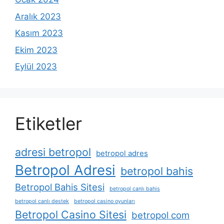
Aralık 2023
Kasım 2023
Ekim 2023
Eylül 2023
Etiketler
adresi betropol
betropol adres
Betropol Adresi
betropol bahis
Betropol Bahis Sitesi
betropol canlı bahis
betropol canlı destek
betropol casino oyunları
Betropol Casino Sitesi
betropol com