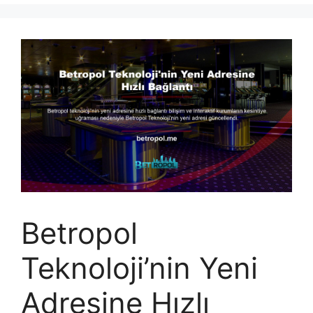
Betropol
Teknoloji’nin Yeni
Adresine Hızlı