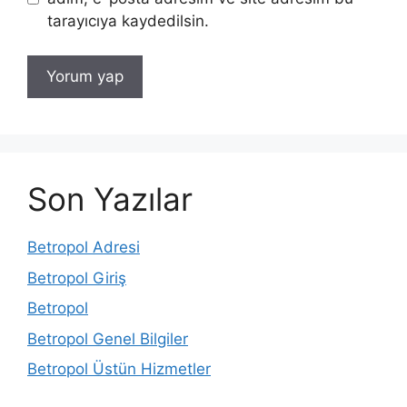
tarayıcıya kaydedilsin.
Son Yazılar
Betropol Adresi
Betropol Giriş
Betropol
Betropol Genel Bilgiler
Betropol Üstün Hizmetler