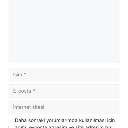
Yorum
İsim
E-
posta
İnternet
sitesi
Daha sonraki yorumlarımda kullanılması için
adım, e-posta adresim ve site adresim bu