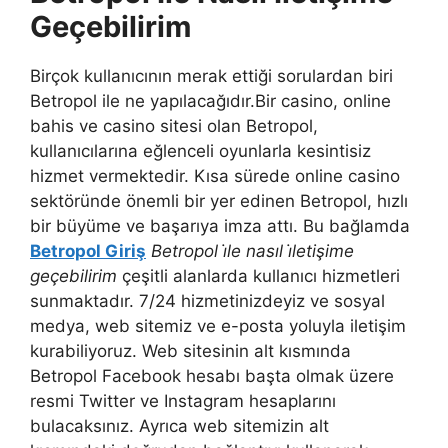
Geçebilirim
Birçok kullanıcının merak ettiği sorulardan biri
Betropol ile ne yapılacağıdır.Bir casino, online
bahis ve casino sitesi olan Betropol,
kullanıcılarına eğlenceli oyunlarla kesintisiz
hizmet vermektedir. Kısa sürede online casino
sektöründe önemli bir yer edinen Betropol, hızlı
bir büyüme ve başarıya imza attı. Bu bağlamda
Betropol Giriş
Betropol i̇le nasıl i̇letişime
geçebilirim
çeşitli alanlarda kullanıcı hizmetleri
sunmaktadır. 7/24 hizmetinizdeyiz ve sosyal
medya, web sitemiz ve e-posta yoluyla iletişim
kurabiliyoruz. Web sitesinin alt kısmında
Betropol Facebook hesabı başta olmak üzere
resmi Twitter ve Instagram hesaplarını
bulacaksınız. Ayrıca web sitemizin alt