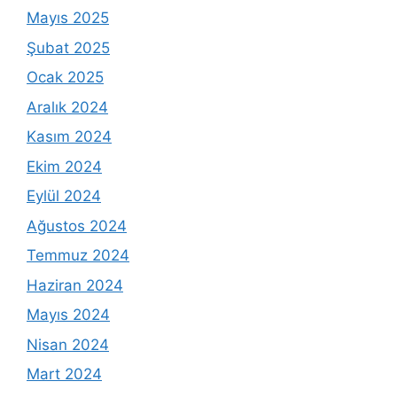
Mayıs 2025
Şubat 2025
Ocak 2025
Aralık 2024
Kasım 2024
Ekim 2024
Eylül 2024
Ağustos 2024
Temmuz 2024
Haziran 2024
Mayıs 2024
Nisan 2024
Mart 2024