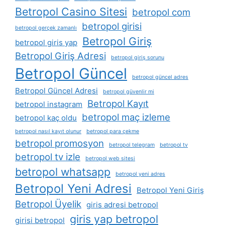
Betropol Casino Sitesi
betropol com
betropol girisi
betropol gerçek zamanlı
Betropol Giriş
betropol giris yap
Betropol Giriş Adresi
betropol giriş sorunu
Betropol Güncel
betropol güncel adres
Betropol Güncel Adresi
betropol güvenlir mi
Betropol Kayıt
betropol instagram
betropol maç izleme
betropol kaç oldu
betropol nasıl kayıt olunur
betropol para çekme
betropol promosyon
betropol telegram
betropol tv
betropol tv izle
betropol web sitesi
betropol whatsapp
betropol yeni adres
Betropol Yeni Adresi
Betropol Yeni Giriş
Betropol Üyelik
giris adresi betropol
giris yap betropol
girisi betropol