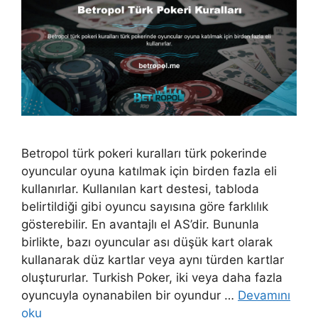
Betropol türk pokeri kuralları türk pokerinde
oyuncular oyuna katılmak için birden fazla eli
kullanırlar. Kullanılan kart destesi, tabloda
belirtildiği gibi oyuncu sayısına göre farklılık
gösterebilir. En avantajlı el AS’dir. Bununla
birlikte, bazı oyuncular ası düşük kart olarak
kullanarak düz kartlar veya aynı türden kartlar
oluştururlar. Turkish Poker, iki veya daha fazla
oyuncuyla oynanabilen bir oyundur …
Devamını
oku