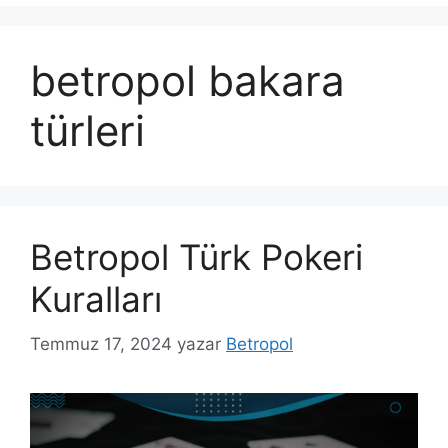
betropol bakara
türleri
Betropol Türk Pokeri
Kuralları
Temmuz 17, 2024
yazar
Betropol