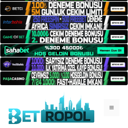
İçeriğe
atla
Menü