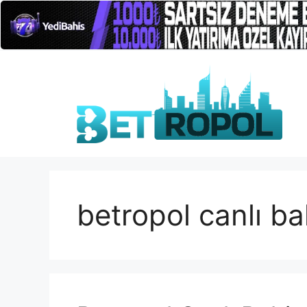
İçeriğe
atla
betropol canlı bah