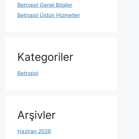
Betropol Genel Bilgiler
Betropol Üstün Hizmetler
Kategoriler
Betropol
Arşivler
Haziran 2026