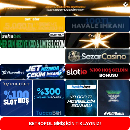
×
BETROPOL GİRİŞ İÇİN TIKLAYINIZ!