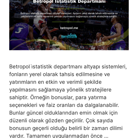
Betropol i̇statistik departmanı altyapı sistemleri,
fonların yerel olarak tahsis edilmesine ve
yatırımların en etkin ve verimli şekilde
yapılmasını sağlamaya yönelik stratejilere
sahiptir. Örneğin bonuslar, para yatırma
seçenekleri ve faiz oranları da dalgalanabilir.
Bunlar güncel olduklarından emin olmak için
düzenli olarak gözden geçirilir. Çok sayıda
bonusun geçerli olduğu belirli bir zaman dilimi
vardır. Tamamen uygulanmadan önce …