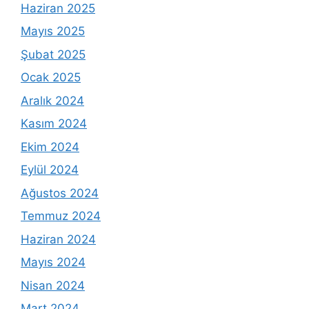
Haziran 2025
Mayıs 2025
Şubat 2025
Ocak 2025
Aralık 2024
Kasım 2024
Ekim 2024
Eylül 2024
Ağustos 2024
Temmuz 2024
Haziran 2024
Mayıs 2024
Nisan 2024
Mart 2024