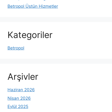
Betropol Üstün Hizmetler
Kategoriler
Betropol
Arşivler
Haziran 2026
Nisan 2026
Eylül 2025