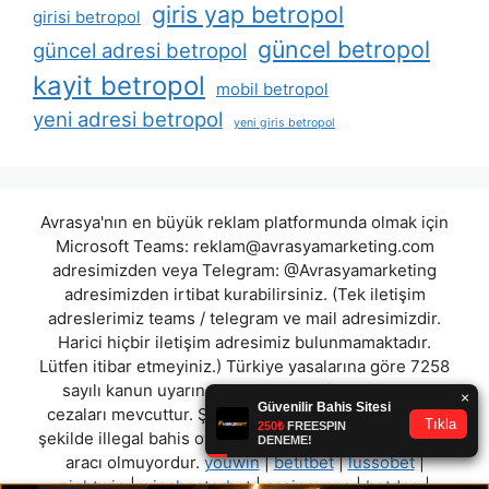
giris yap betropol
girisi betropol
güncel betropol
güncel adresi betropol
kayit betropol
mobil betropol
yeni adresi betropol
yeni giris betropol
Avrasya'nın en büyük reklam platformunda olmak için
Microsoft Teams:
reklam@avrasyamarketing.com
adresimizden veya Telegram: @Avrasyamarketing
adresimizden irtibat kurabilirsiniz. (Tek iletişim
adreslerimiz teams / telegram ve mail adresimizdir.
Harici hiçbir iletişim adresimiz bulunmamaktadır.
Lütfen itibar etmeyiniz.) Türkiye yasalarına göre 7258
sayılı kanun uyarınca yasa dışı bahis oynamanın
cezaları mevcuttur. Şu an bulunduğunuz site hiç bir
şekilde illegal bahis oyunları oynatmıyor ve oynamaya
aracı olmuyordur.
youwin
|
betitbet
|
lussobet
|
nightwin
|
winchesterbet
|
casinovans
|
betdog
|