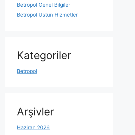
Betropol Genel Bilgiler
Betropol Üstün Hizmetler
Kategoriler
Betropol
Arşivler
Haziran 2026