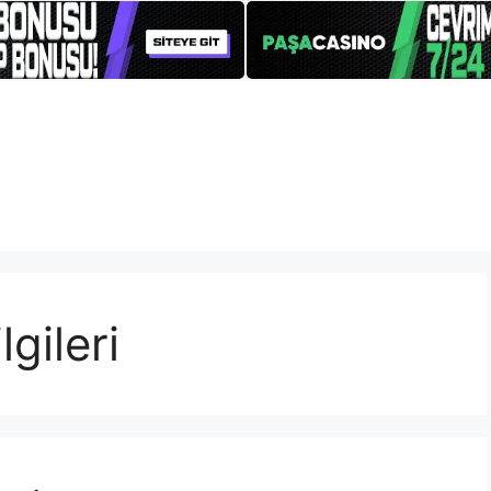
lgileri