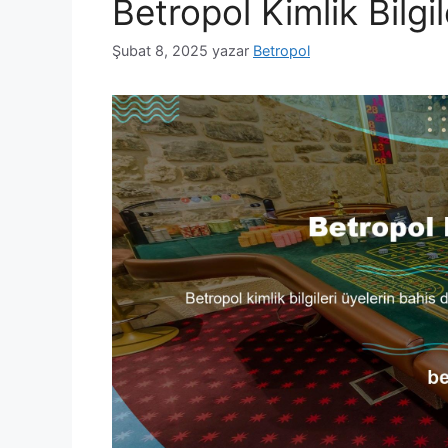
Betropol Kimlik Bilgil
Şubat 8, 2025
yazar
Betropol