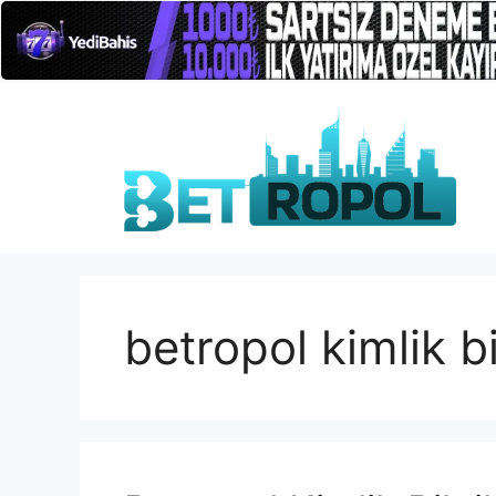
İçeriğe
atla
betropol kimlik bi