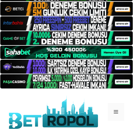
İçeriğe
atla
Menü