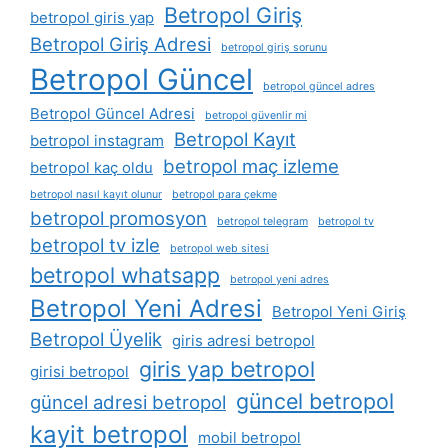
Betropol Giriş
betropol giris yap
Betropol Giriş Adresi
betropol giriş sorunu
Betropol Güncel
betropol güncel adres
Betropol Güncel Adresi
betropol güvenlir mi
Betropol Kayıt
betropol instagram
betropol maç izleme
betropol kaç oldu
betropol nasıl kayıt olunur
betropol para çekme
betropol promosyon
betropol telegram
betropol tv
betropol tv izle
betropol web sitesi
betropol whatsapp
betropol yeni adres
Betropol Yeni Adresi
Betropol Yeni Giriş
Betropol Üyelik
giris adresi betropol
giris yap betropol
girisi betropol
güncel betropol
güncel adresi betropol
kayit betropol
mobil betropol