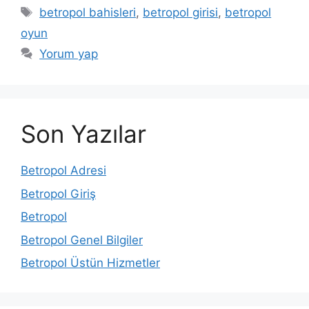
Etiketler
betropol bahisleri
,
betropol girisi
,
betropol
oyun
Yorum yap
Son Yazılar
Betropol Adresi
Betropol Giriş
Betropol
Betropol Genel Bilgiler
Betropol Üstün Hizmetler