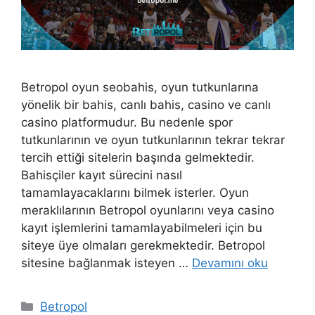
Betropol oyun seobahis, oyun tutkunlarına
yönelik bir bahis, canlı bahis, casino ve canlı
casino platformudur. Bu nedenle spor
tutkunlarının ve oyun tutkunlarının tekrar tekrar
tercih ettiği sitelerin başında gelmektedir.
Bahisçiler kayıt sürecini nasıl
tamamlayacaklarını bilmek isterler. Oyun
meraklılarının Betropol oyunlarını veya casino
kayıt işlemlerini tamamlayabilmeleri için bu
siteye üye olmaları gerekmektedir. Betropol
sitesine bağlanmak isteyen …
Devamını oku
Kategoriler
Betropol