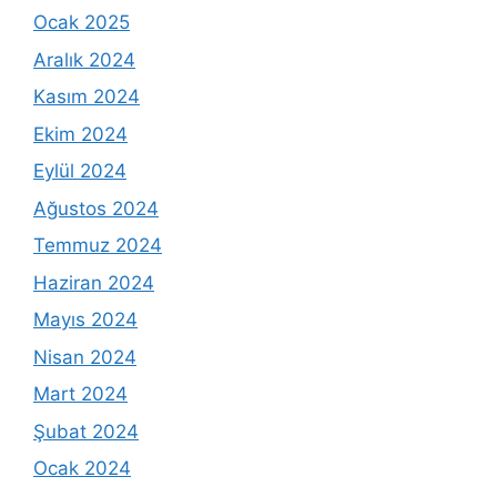
Ocak 2025
Aralık 2024
Kasım 2024
Ekim 2024
Eylül 2024
Ağustos 2024
Temmuz 2024
Haziran 2024
Mayıs 2024
Nisan 2024
Mart 2024
Şubat 2024
Ocak 2024