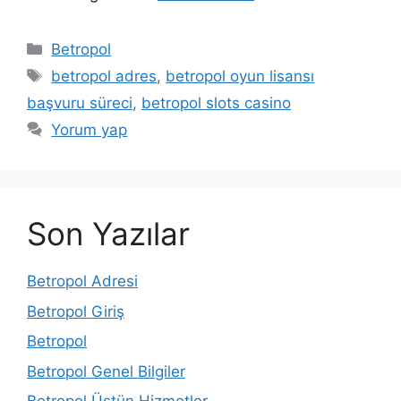
Kategoriler
Betropol
Etiketler
betropol adres
,
betropol oyun lisansı
başvuru süreci
,
betropol slots casino
Yorum yap
Son Yazılar
Betropol Adresi
Betropol Giriş
Betropol
Betropol Genel Bilgiler