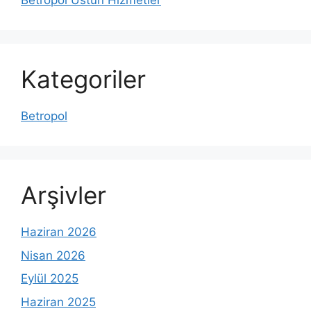
Betropol Üstün Hizmetler
Kategoriler
Betropol
Arşivler
Haziran 2026
Nisan 2026
Eylül 2025
Haziran 2025