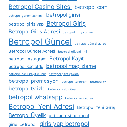
Betropol Casino Sitesi
betropol com
betropol girisi
betropol gerçek zamanlı
Betropol Giriş
betropol giris yap
Betropol Giriş Adresi
betropol giriş sorunu
Betropol Güncel
betropol güncel adres
Betropol Güncel Adresi
betropol güvenlir mi
Betropol Kayıt
betropol instagram
betropol maç izleme
betropol kaç oldu
betropol nasıl kayıt olunur
betropol para çekme
betropol promosyon
betropol telegram
betropol tv
betropol tv izle
betropol web sitesi
betropol whatsapp
betropol yeni adres
Betropol Yeni Adresi
Betropol Yeni Giriş
Betropol Üyelik
giris adresi betropol
giris yap betropol
girisi betropol