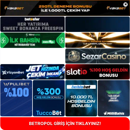
×
BETROPOL GİRİŞ İÇİN TIKLAYINIZ!