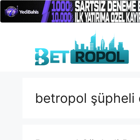
İçeriğe
atla
betropol şüpheli 