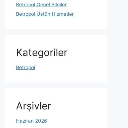
Betropol Genel Bilgiler
Betropol Üstün Hizmetler
Kategoriler
Betropol
Arşivler
Haziran 2026