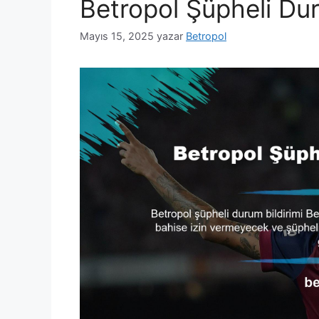
Betropol Şüpheli Dur
Mayıs 15, 2025
yazar
Betropol