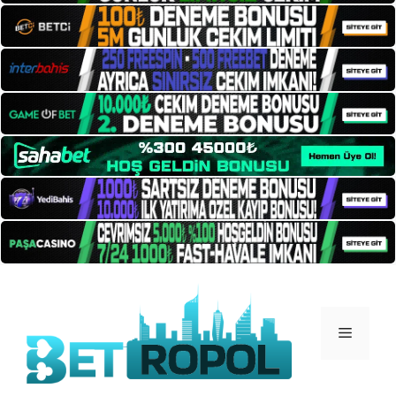
İçeriğe
atla
Menü