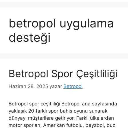
betropol uygulama
desteği
Betropol Spor Çeşitliliği
Haziran 28, 2025
yazar
Betropol
Betropol spor çeşitliliği Betropol ana sayfasında
yaklaşık 20 farklı spor bahis oyunu sunarak
dünyayı müşterilere getiriyor. Farklı ülkelerden
motor sporları, Amerikan futbolu, beyzbol, buz