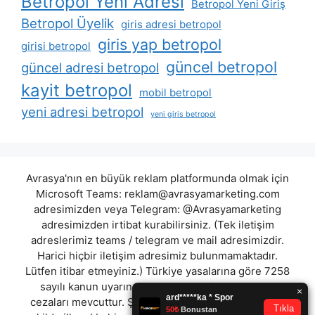
Betropol Yeni Adresi
Betropol Yeni Giriş
Betropol Üyelik
giris adresi betropol
giris yap betropol
girisi betropol
güncel betropol
güncel adresi betropol
kayit betropol
mobil betropol
yeni adresi betropol
yeni giris betropol
Avrasya'nın en büyük reklam platformunda olmak için
Microsoft Teams:
reklam@avrasyamarketing.com
adresimizden veya Telegram: @Avrasyamarketing
adresimizden irtibat kurabilirsiniz. (Tek iletişim
adreslerimiz teams / telegram ve mail adresimizdir.
Harici hiçbir iletişim adresimiz bulunmamaktadır.
Lütfen itibar etmeyiniz.) Türkiye yasalarına göre 7258
sayılı kanun uyarınca yasa dışı bahis oynamanın
cezaları mevcuttur. Şu an bulunduğunuz site hiç bir