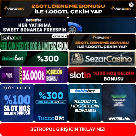
×
BETROPOL GİRİŞ İÇİN TIKLAYINIZ!