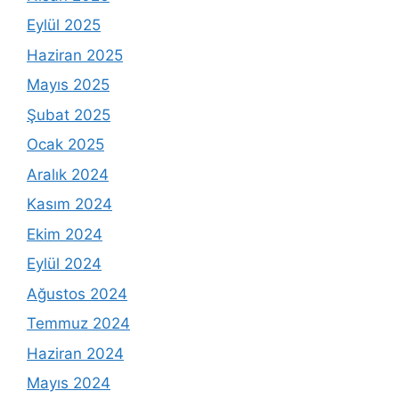
Eylül 2025
Haziran 2025
Mayıs 2025
Şubat 2025
Ocak 2025
Aralık 2024
Kasım 2024
Ekim 2024
Eylül 2024
Ağustos 2024
Temmuz 2024
Haziran 2024
Mayıs 2024