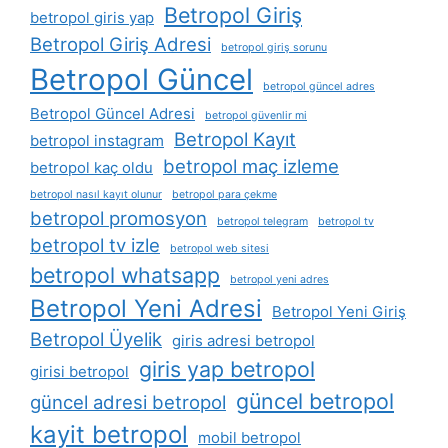
Betropol Giriş
betropol giris yap
Betropol Giriş Adresi
betropol giriş sorunu
Betropol Güncel
betropol güncel adres
Betropol Güncel Adresi
betropol güvenlir mi
Betropol Kayıt
betropol instagram
betropol maç izleme
betropol kaç oldu
betropol nasıl kayıt olunur
betropol para çekme
betropol promosyon
betropol telegram
betropol tv
betropol tv izle
betropol web sitesi
betropol whatsapp
betropol yeni adres
Betropol Yeni Adresi
Betropol Yeni Giriş
Betropol Üyelik
giris adresi betropol
giris yap betropol
girisi betropol
güncel betropol
güncel adresi betropol
kayit betropol
mobil betropol