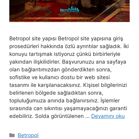
Betropol site yapısı Betropol site yapısına giriş
prosedürleri hakkında özlü ayrıntılar sağladık. İki
konuyu tartışmak istiyoruz çünkü birbirleriyle
yakından ilişkilidirler. Başvurunuzu ana sayfaya
olan bağlantımızdan gönderdikten sonra,
sofistike ve kullanıcı dostu bir web sitesi
tasarımı ile karşılanacaksınız. Kişisel bilgilerinizi
belirlenen bölgede sağladıktan sonra,
topluluğumuza anında bağlanırsınız. İşlemler
sırasında can sıkıntısı yaşamayacağınızı garanti
edebiliriz. Solda görüntülenen …
Devamını oku
Kategoriler
Betropol