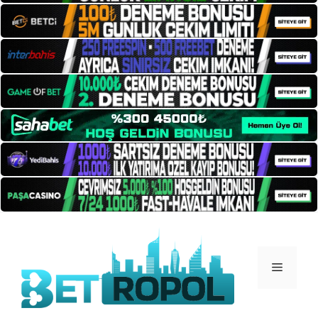
İçeriğe
atla
Menü