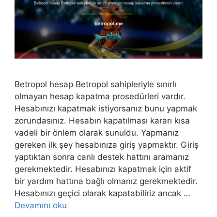
Betropol hesap Betropol sahipleriyle sınırlı
olmayan hesap kapatma prosedürleri vardır.
Hesabınızı kapatmak istiyorsanız bunu yapmak
zorundasınız. Hesabın kapatılması kararı kısa
vadeli bir önlem olarak sunuldu. Yapmanız
gereken ilk şey hesabınıza giriş yapmaktır. Giriş
yaptıktan sonra canlı destek hattını aramanız
gerekmektedir. Hesabınızı kapatmak için aktif
bir yardım hattına bağlı olmanız gerekmektedir.
Hesabınızı geçici olarak kapatabiliriz ancak …
Devamını oku