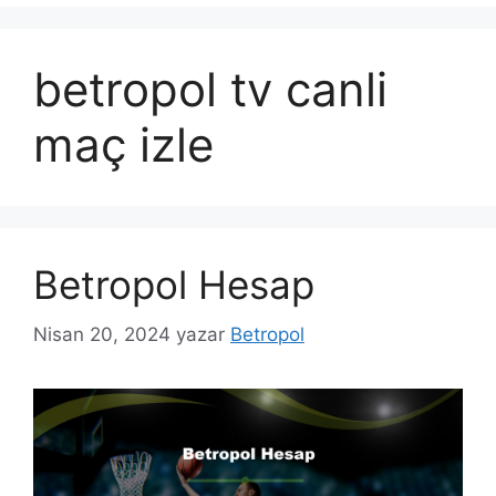
betropol tv canli
maç izle
Betropol Hesap
Nisan 20, 2024
yazar
Betropol