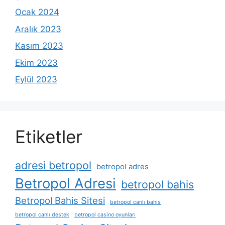
Ocak 2024
Aralık 2023
Kasım 2023
Ekim 2023
Eylül 2023
Etiketler
adresi betropol
betropol adres
Betropol Adresi
betropol bahis
Betropol Bahis Sitesi
betropol canlı bahis
betropol canlı destek
betropol casino oyunları