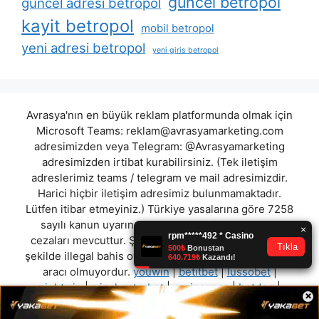
güncel betropol
güncel adresi betropol
kayit betropol
mobil betropol
yeni adresi betropol
yeni giris betropol
Avrasya'nın en büyük reklam platformunda olmak için
Microsoft Teams:
reklam@avrasyamarketing.com
adresimizden veya Telegram: @Avrasyamarketing
adresimizden irtibat kurabilirsiniz. (Tek iletişim
adreslerimiz teams / telegram ve mail adresimizdir.
Harici hiçbir iletişim adresimiz bulunmamaktadır.
Lütfen itibar etmeyiniz.) Türkiye yasalarına göre 7258
sayılı kanun uyarınca yasa dışı bahis oynamanın
cezaları mevcuttur. Şu an bulunduğunuz site hiç bir
şekilde illegal bahis oyunları oynatmıyor ve oynamaya
aracı olmuyordur.
youwin
|
betitbet
|
lussobet
|
nightwin
|
winchesterbet
|
casinovans
|
betdog
|
×
bahiszone