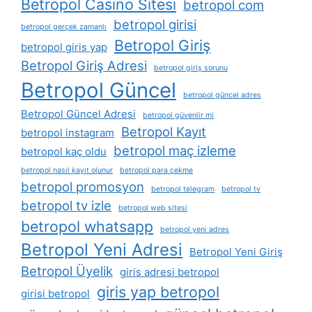
Betropol Casino Sitesi
betropol com
betropol girisi
betropol gerçek zamanlı
Betropol Giriş
betropol giris yap
Betropol Giriş Adresi
betropol giriş sorunu
Betropol Güncel
betropol güncel adres
Betropol Güncel Adresi
betropol güvenlir mi
Betropol Kayıt
betropol instagram
betropol maç izleme
betropol kaç oldu
betropol nasıl kayıt olunur
betropol para çekme
betropol promosyon
betropol telegram
betropol tv
betropol tv izle
betropol web sitesi
betropol whatsapp
betropol yeni adres
Betropol Yeni Adresi
Betropol Yeni Giriş
Betropol Üyelik
giris adresi betropol
giris yap betropol
girisi betropol